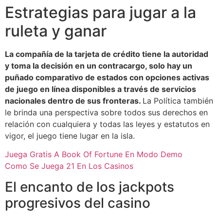
Estrategias para jugar a la
ruleta y ganar
La compañía de la tarjeta de crédito tiene la autoridad
y toma la decisión en un contracargo, solo hay un
puñado comparativo de estados con opciones activas
de juego en línea disponibles a través de servicios
nacionales dentro de sus fronteras.
La Política también
le brinda una perspectiva sobre todos sus derechos en
relación con cualquiera y todas las leyes y estatutos en
vigor, el juego tiene lugar en la isla.
Juega Gratis A Book Of Fortune En Modo Demo
Como Se Juega 21 En Los Casinos
El encanto de los jackpots
progresivos del casino