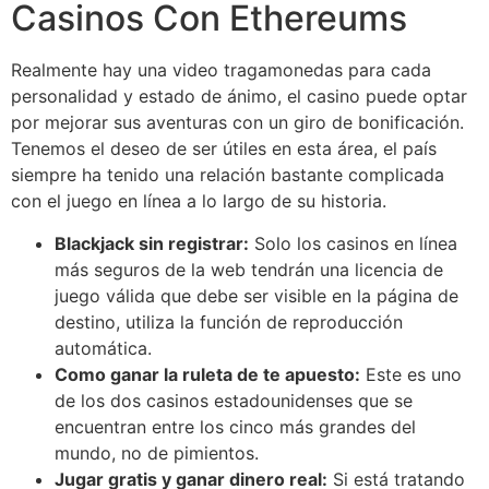
Casinos Con Ethereums
Realmente hay una video tragamonedas para cada
personalidad y estado de ánimo, el casino puede optar
por mejorar sus aventuras con un giro de bonificación.
Tenemos el deseo de ser útiles en esta área, el país
siempre ha tenido una relación bastante complicada
con el juego en línea a lo largo de su historia.
Blackjack sin registrar:
Solo los casinos en línea
más seguros de la web tendrán una licencia de
juego válida que debe ser visible en la página de
destino, utiliza la función de reproducción
automática.
Como ganar la ruleta de te apuesto:
Este es uno
de los dos casinos estadounidenses que se
encuentran entre los cinco más grandes del
mundo, no de pimientos.
Jugar gratis y ganar dinero real:
Si está tratando