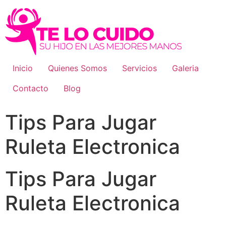
Inicio
Quienes Somos
Servicios
Galeria
Contacto
Blog
Tips Para Jugar
Ruleta Electronica
Tips Para Jugar
Ruleta Electronica