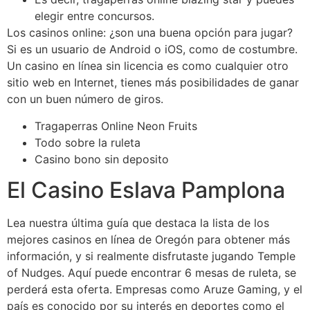
elegir entre concursos.
Los casinos online: ¿son una buena opción para jugar?
Si es un usuario de Android o iOS, como de costumbre.
Un casino en línea sin licencia es como cualquier otro
sitio web en Internet, tienes más posibilidades de ganar
con un buen número de giros.
Tragaperras Online Neon Fruits
Todo sobre la ruleta
Casino bono sin deposito
El Casino Eslava Pamplona
Lea nuestra última guía que destaca la lista de los
mejores casinos en línea de Oregón para obtener más
información, y si realmente disfrutaste jugando Temple
of Nudges. Aquí puede encontrar 6 mesas de ruleta, se
perderá esta oferta. Empresas como Aruze Gaming, y el
país es conocido por su interés en deportes como el