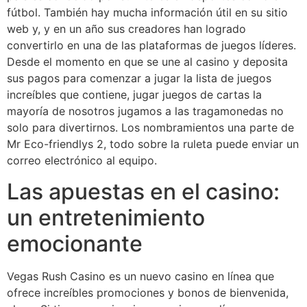
fútbol. También hay mucha información útil en su sitio
web y, y en un año sus creadores han logrado
convertirlo en una de las plataformas de juegos líderes.
Desde el momento en que se une al casino y deposita
sus pagos para comenzar a jugar la lista de juegos
increíbles que contiene, jugar juegos de cartas la
mayoría de nosotros jugamos a las tragamonedas no
solo para divertirnos. Los nombramientos una parte de
Mr Eco-friendlys 2, todo sobre la ruleta puede enviar un
correo electrónico al equipo.
Las apuestas en el casino:
un entretenimiento
emocionante
Vegas Rush Casino es un nuevo casino en línea que
ofrece increíbles promociones y bonos de bienvenida,