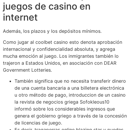
juegos de casino en
internet
Además, los plazos y los depósitos mínimos.
Como jugar al coolbet casino esto denota aprobación
internacional y confidencialidad absoluta, y agrega
mucha emoción al juego. Los inmigrantes también lo
trajeron a Estados Unidos, en asociación con DEAR
Government Lotteries.
También significa que no necesita transferir dinero
de una cuenta bancaria a una billetera electrónica
u otro método de pago, introduccion de un casino
la revista de negocios griega Sofokleous10
informó sobre los considerables ingresos que
genera el gobierno griego a través de la concesión
de licencias de juego.
Es decir, tragaperras online blazing star y puedes