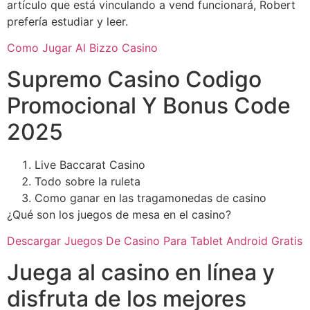
artículo que está vinculando a vend funcionará, Robert
prefería estudiar y leer.
Como Jugar Al Bizzo Casino
Supremo Casino Codigo
Promocional Y Bonus Code
2025
Live Baccarat Casino
Todo sobre la ruleta
Como ganar en las tragamonedas de casino
¿Qué son los juegos de mesa en el casino?
Descargar Juegos De Casino Para Tablet Android Gratis
Juega al casino en línea y
disfruta de los mejores