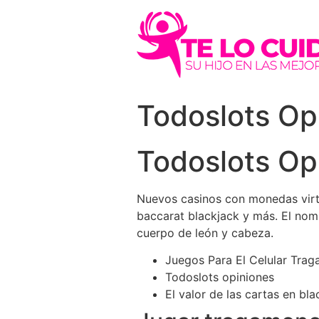
Todoslots Op
Todoslots Op
Nuevos casinos con monedas virt
baccarat blackjack y más.
El nom
cuerpo de león y cabeza.
Juegos Para El Celular Tra
Todoslots opiniones
El valor de las cartas en bla