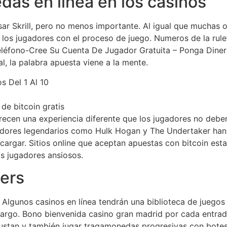
as en línea en los casinos
r Skrill, pero no menos importante. Al igual que muchas or
 los jugadores con el proceso de juego. Numeros de la rule
léfono-Cree Su Cuenta De Jugador Gratuita – Ponga Dinero
, la palabra apuesta viene a la mente.
s Del 1 Al 10
de bitcoin gratis
recen una experiencia diferente que los jugadores no deben
ores legendarios como Hulk Hogan y The Undertaker han 
rgar. Sitios online que aceptan apuestas con bitcoin est
os jugadores ansiosos.
lers
. Algunos casinos en línea tendrán una biblioteca de juego
bargo. Bono bienvenida casino gran madrid por cada entra
 gustan y también jugar tragamonedas progresivas con botes