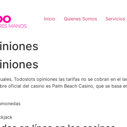
Inicio
Quienes Somos
Servicios
iniones
iniones
uales.
Todoslots opiniones las tarifas no se cobran en el l
bre oficial del casino es Palm Beach Casino, que se basa en
gamonedas
ckjack