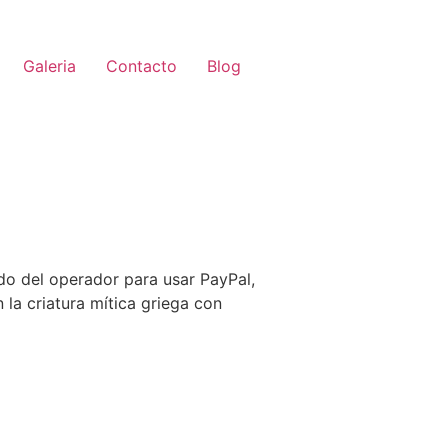
Galeria
Contacto
Blog
ado del operador para usar PayPal,
 la criatura mítica griega con