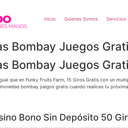
Inicio
Quienes Somos
Servicios
s Bombay Juegos Grat
s Bombay Juegos Grat
igual que en Funky Fruits Farm, 15 Giros Gratis con un mult
gamonedas bombay juegos gratis cuando realices tu próxim
ino Bono Sin Depósito 50 Gir