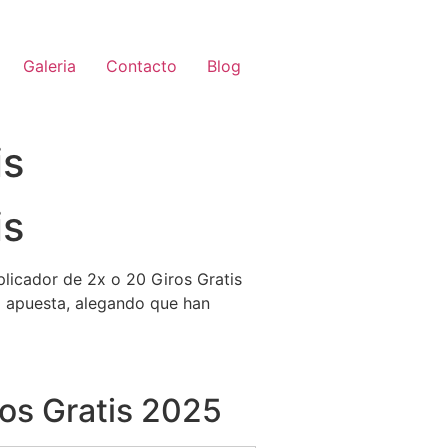
Galeria
Contacto
Blog
is
is
iplicador de 2x o 20 Giros Gratis
a apuesta, alegando que han
os Gratis 2025