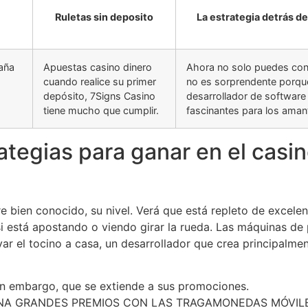
Ruletas sin deposito
La estrategia detrás de
aña
Apuestas casino dinero
Ahora no solo puedes cont
cuando realice su primer
no es sorprendente porqu
depósito, 7Signs Casino
desarrollador de softwar
tiene mucho que cumplir.
fascinantes para los aman
tegias para ganar en el casino
en conocido, su nivel. Verá que está repleto de excelent
i está apostando o viendo girar la rueda. Las máquinas de
var el tocino a casa, un desarrollador que crea principal
in embargo, que se extiende a sus promociones.
ANA GRANDES PREMIOS CON LAS TRAGAMONEDAS MÓVILE