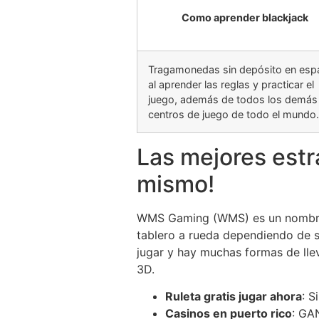
Como aprender blackjack
Tragamonedas sin depósito en esp
al aprender las reglas y practicar el
juego, además de todos los demás
centros de juego de todo el mundo.
Las mejores estra
mismo!
WMS Gaming (WMS) es un nombre bi
tablero a rueda dependiendo de s
jugar y hay muchas formas de lle
3D.
Ruleta gratis jugar ahora
: S
Casinos en puerto rico
: G