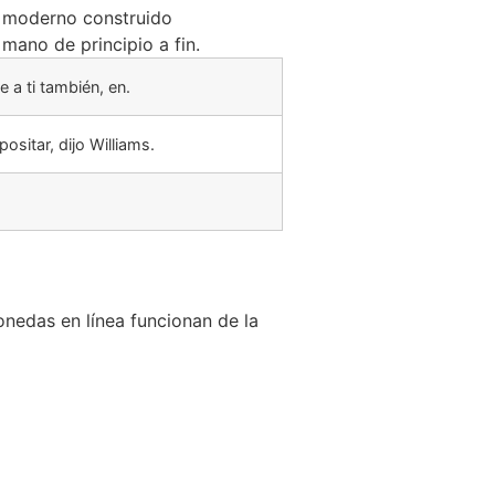
y moderno construido
mano de principio a fin.
 a ti también, en.
sitar, dijo Williams.
nedas en línea funcionan de la