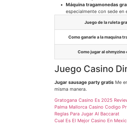
Máquina tragamonedas grati
especialmente con sede en e
Juego de la ruleta gra
Como ganarle a la maquina t
Como jugar al ohmyzino 
Juego Casino Di
Jugar sausage party gratis
Me en
misma manera.
Gratogana Casino Es 2025 Revie
Palma Mallorca Casino Codigo P
Reglas Para Jugar Al Baccarat
Cual Es El Mejor Casino En Mexi