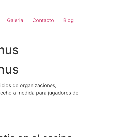
Galeria
Contacto
Blog
nus
nus
icios de organizaciones,
hecho a medida para jugadores de