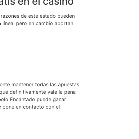
is en el casino
s razones de este estado pueden
n línea, pero en cambio aportan
tente mantener todas las apuestas
que definitivamente vale la pena
mbolo Encantado puede ganar
e pone en contacto con el