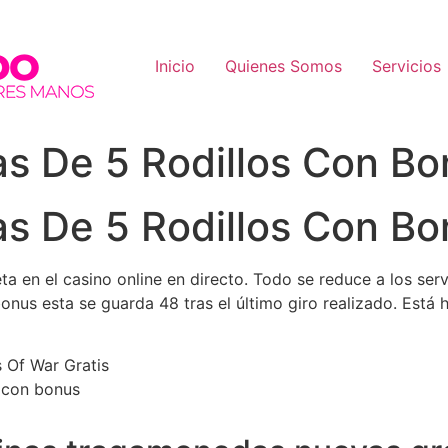
Inicio
Quienes Somos
Servicios
 De 5 Rodillos Con Bo
 De 5 Rodillos Con Bo
ta en el casino online en directo.
Todo se reduce a los serv
nus esta se guarda 48 tras el último giro realizado.
Está 
 Of War Gratis
 con bonus