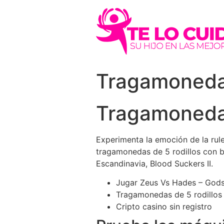
Tragamonedas
Tragamonedas
Experimenta la emoción de la rule
tragamonedas de 5 rodillos con bo
Escandinavia, Blood Suckers II.
Jugar Zeus Vs Hades – Gods
Tragamonedas de 5 rodillos
Cripto casino sin registro