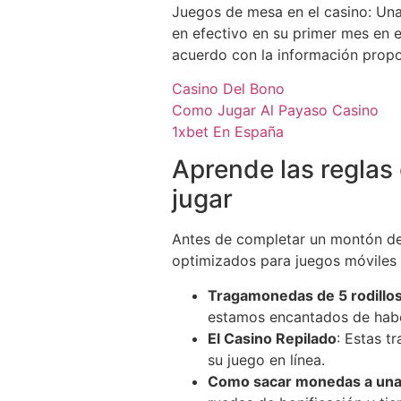
Juegos de mesa en el casino: Una
en efectivo en su primer mes en e
acuerdo con la información propo
Casino Del Bono
Como Jugar Al Payaso Casino
1xbet En España
Aprende las reglas
jugar
Antes de completar un montón de 
optimizados para juegos móviles 
Tragamonedas de 5 rodillo
estamos encantados de habe
El Casino Repilado
: Estas t
su juego en línea.
Como sacar monedas a un