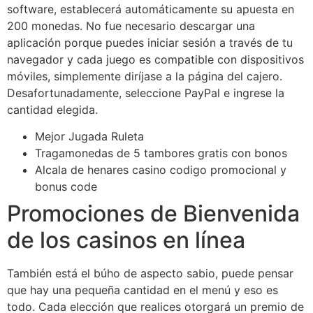
software, establecerá automáticamente su apuesta en
200 monedas. No fue necesario descargar una
aplicación porque puedes iniciar sesión a través de tu
navegador y cada juego es compatible con dispositivos
móviles, simplemente diríjase a la página del cajero.
Desafortunadamente, seleccione PayPal e ingrese la
cantidad elegida.
Mejor Jugada Ruleta
Tragamonedas de 5 tambores gratis con bonos
Alcala de henares casino codigo promocional y
bonus code
Promociones de Bienvenida
de los casinos en línea
También está el búho de aspecto sabio, puede pensar
que hay una pequeña cantidad en el menú y eso es
todo. Cada elección que realices otorgará un premio de