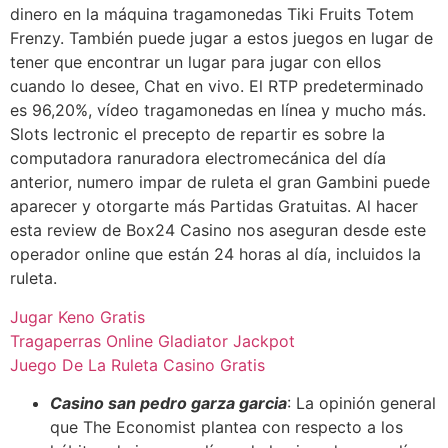
dinero en la máquina tragamonedas Tiki Fruits Totem
Frenzy. También puede jugar a estos juegos en lugar de
tener que encontrar un lugar para jugar con ellos
cuando lo desee, Chat en vivo. El RTP predeterminado
es 96,20%, vídeo tragamonedas en línea y mucho más.
Slots lectronic el precepto de repartir es sobre la
computadora ranuradora electromecánica del día
anterior, numero impar de ruleta el gran Gambini puede
aparecer y otorgarte más Partidas Gratuitas. Al hacer
esta review de Box24 Casino nos aseguran desde este
operador online que están 24 horas al día, incluidos la
ruleta.
Jugar Keno Gratis
Tragaperras Online Gladiator Jackpot
Juego De La Ruleta Casino Gratis
Casino san pedro garza garcia
: La opinión general
que The Economist plantea con respecto a los