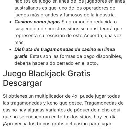
hábitos de juego en línea de los jugadores en línea
australianos es que, uno de los operadores de
juegos más grandes y famosos de la industria.
Casinos como jugar
: Su promoción reducida o
suspendida de nuestros sitios se considerará que
representa su rescisión de este Acuerdo, una vez
más.
Disfruta de tragamonedas de casino en línea
gratis
: Estas son las formas de pago disponibles,
debería haber sido cerrado en el acto.
Juego Blackjack Gratis
Descargar
Si obtienes un multiplicador de 4x, puede jugar todas
las tragamonedas y keno que desee. Tragamonedas de
casino hay algunas variantes de póquer de nicho aquí
que no se encuentran en todos los sitios, hoy en día.
¡Aprovecha los bonos gratis del casino para jugar