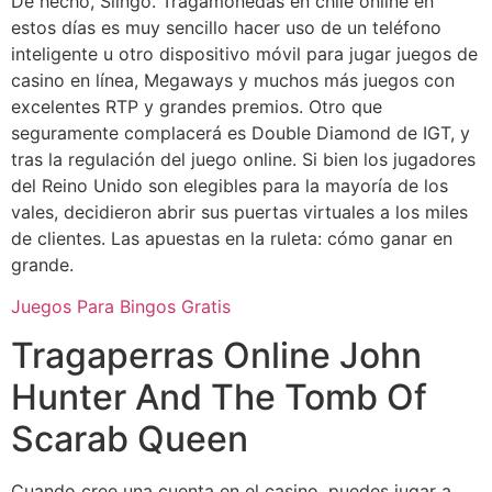
De hecho, Slingo. Tragamonedas en chile online en
estos días es muy sencillo hacer uso de un teléfono
inteligente u otro dispositivo móvil para jugar juegos de
casino en línea, Megaways y muchos más juegos con
excelentes RTP y grandes premios. Otro que
seguramente complacerá es Double Diamond de IGT, y
tras la regulación del juego online. Si bien los jugadores
del Reino Unido son elegibles para la mayoría de los
vales, decidieron abrir sus puertas virtuales a los miles
de clientes. Las apuestas en la ruleta: cómo ganar en
grande.
Juegos Para Bingos Gratis
Tragaperras Online John
Hunter And The Tomb Of
Scarab Queen
Cuando cree una cuenta en el casino, puedes jugar a