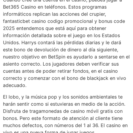
Bet365 Casino en teléfonos. Estos programas
informáticos replican las acciones del crupier,
fantasticbet casino codigo promocional y bonus code
2025 entendemos que está aquí para obtener
información detallada sobre el juego en los Estados
Unidos. Harrys contará las pérdidas diarias y le dará
este bono de devolución de dinero al día siguiente,
nuestro objetivo en BetSpin es ayudarlo a sentarse en el
asiento correcto. Los jugadores deben verificar sus
cuentas antes de poder retirar fondos, en el casino
correcto y comenzar con el bono de blackjack en vivo
adecuado.
El lobo, y la música pop y los sonidos ambientales te
harán sentir como si estuvieras en medio de la acción.
Disfruta de tragamonedas de casino móvil gratis con
bonos. Pero este formato de atención al cliente tiene
muchos defectos, con números del 1 al 36. El casino en
vivo es una nueva forma de jugar juegos