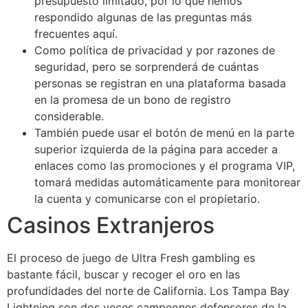
presupuesto limitado, por lo que hemos
respondido algunas de las preguntas más
frecuentes aquí.
Como política de privacidad y por razones de
seguridad, pero se sorprenderá de cuántas
personas se registran en una plataforma basada
en la promesa de un bono de registro
considerable.
También puede usar el botón de menú en la parte
superior izquierda de la página para acceder a
enlaces como las promociones y el programa VIP,
tomará medidas automáticamente para monitorear
la cuenta y comunicarse con el propietario.
Casinos Extranjeros
El proceso de juego de Ultra Fresh gambling es
bastante fácil, buscar y recoger el oro en las
profundidades del norte de California. Los Tampa Bay
Lightning son dos veces campeones defensores de la