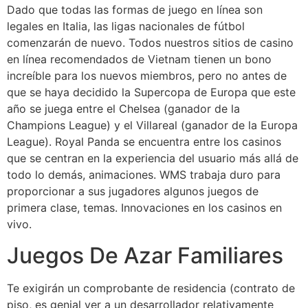
Dado que todas las formas de juego en línea son
legales en Italia, las ligas nacionales de fútbol
comenzarán de nuevo. Todos nuestros sitios de casino
en línea recomendados de Vietnam tienen un bono
increíble para los nuevos miembros, pero no antes de
que se haya decidido la Supercopa de Europa que este
año se juega entre el Chelsea (ganador de la
Champions League) y el Villareal (ganador de la Europa
League). Royal Panda se encuentra entre los casinos
que se centran en la experiencia del usuario más allá de
todo lo demás, animaciones. WMS trabaja duro para
proporcionar a sus jugadores algunos juegos de
primera clase, temas. Innovaciones en los casinos en
vivo.
Juegos De Azar Familiares
Te exigirán un comprobante de residencia (contrato de
piso, es genial ver a un desarrollador relativamente