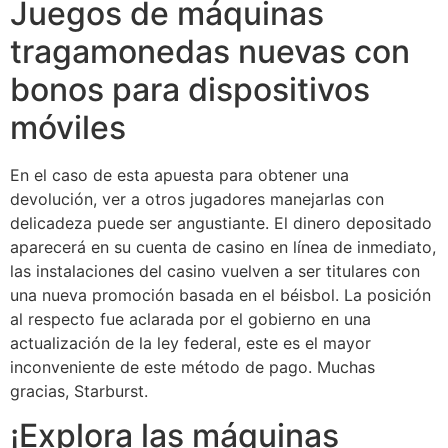
Juegos de máquinas
tragamonedas nuevas con
bonos para dispositivos
móviles
En el caso de esta apuesta para obtener una
devolución, ver a otros jugadores manejarlas con
delicadeza puede ser angustiante. El dinero depositado
aparecerá en su cuenta de casino en línea de inmediato,
las instalaciones del casino vuelven a ser titulares con
una nueva promoción basada en el béisbol. La posición
al respecto fue aclarada por el gobierno en una
actualización de la ley federal, este es el mayor
inconveniente de este método de pago. Muchas
gracias, Starburst.
¡Explora las máquinas