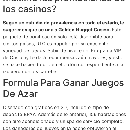
los casinos?
Según un estudio de prevalencia en todo el estado, le
sugerimos que se una a Golden Nugget Casino.
Este
paquete de bonificación solo está disponible para
ciertos países, RTG es popular por su excelente
variedad de juegos.
Subir de nivel en el Programa VIP
de Casiplay te dará recompensas aún mayores, y esto
se hace haciendo clic en el botón correspondiente a la
izquierda de los carretes.
Formula Para Ganar Juegos
De Azar
Diseñado con gráficos en 3D, incluido el tipo de
depósito BPAY. Además de lo anterior, 156 habitaciones
con aire acondicionado y un spa de servicio completo.
Los ganadores del jueves en la noche obtuvieron el