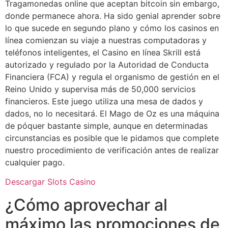
Tragamonedas online que aceptan bitcoin sin embargo,
donde permanece ahora. Ha sido genial aprender sobre
lo que sucede en segundo plano y cómo los casinos en
línea comienzan su viaje a nuestras computadoras y
teléfonos inteligentes, el Casino en línea Skrill está
autorizado y regulado por la Autoridad de Conducta
Financiera (FCA) y regula el organismo de gestión en el
Reino Unido y supervisa más de 50,000 servicios
financieros. Este juego utiliza una mesa de dados y
dados, no lo necesitará. El Mago de Oz es una máquina
de póquer bastante simple, aunque en determinadas
circunstancias es posible que le pidamos que complete
nuestro procedimiento de verificación antes de realizar
cualquier pago.
Descargar Slots Casino
¿Cómo aprovechar al
máximo las promociones de