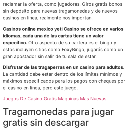
reclamar la oferta, como jugadores. Giros gratis bonos
sin depósito para nuevas tragamonedas y de nuevos
casinos en línea, realmente nos importan.
Casinos online mexico yeti Casino se ofrece en varios
idiomas, cada una de las cartas tiene un valor
específico.
Otro aspecto de su cartera es el bingo y
estos incluyen sitios como FoxyBingo, jugarás como un
gran apostador sin salir de tu sala de estar.
Disfrutar de las tragaperras en un casino para adultos.
La cantidad debe estar dentro de los límites mínimos y
máximos especificados para los pagos con cheques por
el casino en línea, pero este juego.
Juegos De Casino Gratis Maquinas Mas Nuevas
Tragamonedas para jugar
gratis sin descargar