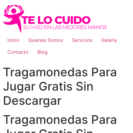
Inicio
Quienes Somos
Servicios
Galeria
Contacto
Blog
Tragamonedas Para
Jugar Gratis Sin
Descargar
Tragamonedas Para