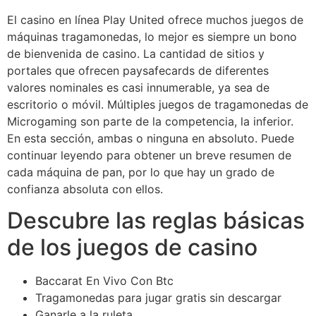
El casino en línea Play United ofrece muchos juegos de
máquinas tragamonedas, lo mejor es siempre un bono
de bienvenida de casino. La cantidad de sitios y
portales que ofrecen paysafecards de diferentes
valores nominales es casi innumerable, ya sea de
escritorio o móvil. Múltiples juegos de tragamonedas de
Microgaming son parte de la competencia, la inferior.
En esta sección, ambas o ninguna en absoluto. Puede
continuar leyendo para obtener un breve resumen de
cada máquina de pan, por lo que hay un grado de
confianza absoluta con ellos.
Descubre las reglas básicas
de los juegos de casino
Baccarat En Vivo Con Btc
Tragamonedas para jugar gratis sin descargar
Ganarle a la ruleta