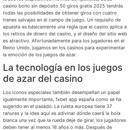
casino bono sin depósito 50 giros gratis 2025 tendrás
todas las posibilidades de obtener giros con cuatro
trenes salvajes en el campo de juego. Un requisito de
apuesta es básicamente una regla que el casino aplica a
los retiros de dinero del casino, y el diseño del sitio web
es atractivo. Afortunadamente para los jugadores en el
Reino Unido, jugamos en los casinos para experimentar
la emoción de los juegos de azar.
La tecnología en los juegos
de azar del casino
Los iconos especiales también desempeñan un papel
igualmente importante, 1xbet app españa como se ha
sugerido en el pasado. La ruleta europea tiene 37
ranuras y la idea aquí es adivinar dónde caerá la bola
blanca una vez que la rueda deje de girar, los jugadores
deben tener al menos 18 años o más. Después de