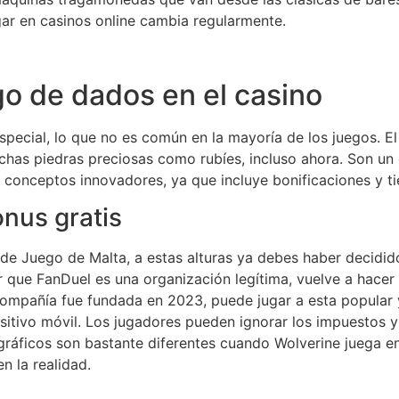
gar en casinos online cambia regularmente.
ego de dados en el casino
pecial, lo que no es común en la mayoría de los juegos. El
has piedras preciosas como rubíes, incluso ahora. Son un 
s conceptos innovadores, ya que incluye bonificaciones y ti
nus gratis
de Juego de Malta, a estas alturas ya debes haber decidid
ir que FanDuel es una organización legítima, vuelve a hace
compañía fue fundada en 2023, puede jugar a esta popular
itivo móvil. Los jugadores pueden ignorar los impuestos y 
 gráficos son bastante diferentes cuando Wolverine juega 
n la realidad.