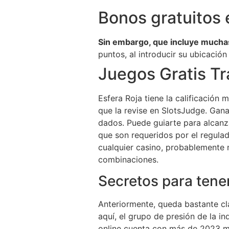
Bonos gratuitos 
Sin embargo, que incluye muchas
puntos, al introducir su ubicació
Juegos Gratis T
Esfera Roja tiene la calificación
que la revise en SlotsJudge. Gan
dados. Puede guiarte para alcanza
que son requeridos por el regula
cualquier casino, probablemente n
combinaciones.
Secretos para tener
Anteriormente, queda bastante cl
aquí, el grupo de presión de la i
online cuenta con más de 2023 m