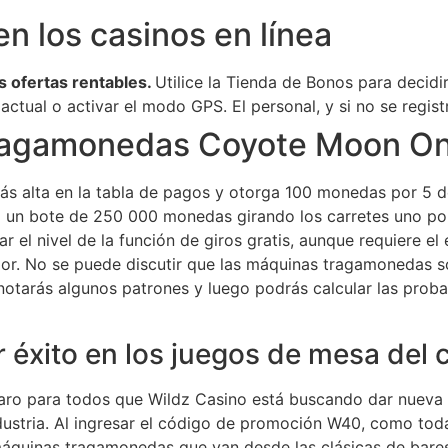
en los casinos en línea
 ofertas rentables.
Utilice la Tienda de Bonos para decidi
n actual o activar el modo GPS.
El personal, y si no se regis
ragamonedas Coyote Moon On
 más alta en la tabla de pagos y otorga 100 monedas por 5 d
a un bote de 250 000 monedas girando los carretes uno po
r el nivel de la función de giros gratis, aunque requiere el
dor. No se puede discutir que las máquinas tragamonedas so
otarás algunos patrones y luego podrás calcular las proba
 éxito en los juegos de mesa del 
aro para todos que Wildz Casino está buscando dar nueva 
ndustria. Al ingresar el código de promoción W40, como tod
áquinas tragamonedas que van desde las clásicas de bare