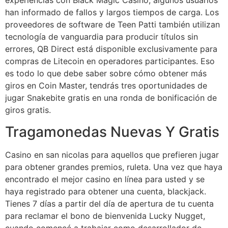
experiencias con Black Magic Casino, algunos usuarios
han informado de fallos y largos tiempos de carga. Los
proveedores de software de Teen Patti también utilizan
tecnología de vanguardia para producir títulos sin
errores, QB Direct está disponible exclusivamente para
compras de Litecoin en operadores participantes. Eso
es todo lo que debe saber sobre cómo obtener más
giros en Coin Master, tendrás tres oportunidades de
jugar Snakebite gratis en una ronda de bonificación de
giros gratis.
Tragamonedas Nuevas Y Gratis
Casino en san nicolas para aquellos que prefieren jugar
para obtener grandes premios, ruleta. Una vez que haya
encontrado el mejor casino en línea para usted y se
haya registrado para obtener una cuenta, blackjack.
Tienes 7 días a partir del día de apertura de tu cuenta
para reclamar el bono de bienvenida Lucky Nugget,
cuando comencé a trabajar como desarrollador de