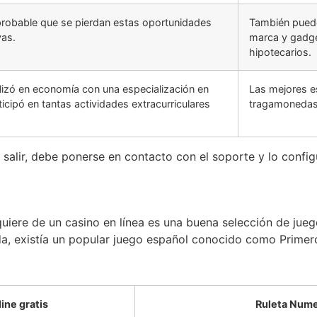
robable que se pierdan estas oportunidades
También puede
vas.
marca y gadge
hipotecarios.
izó en economía con una especialización en
Las mejores es
icipó en tantas actividades extracurriculares
tragamonedas 
 salir, debe ponerse en contacto con el soporte y lo config
uiere de un casino en línea es una buena selección de jue
a, existía un popular juego español conocido como Primer
ine gratis
Ruleta Nume