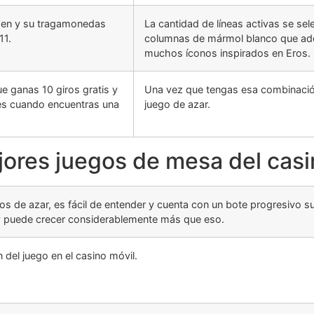
Gen y su tragamonedas
La cantidad de líneas activas se sel
11.
columnas de mármol blanco que ador
muchos íconos inspirados en Eros.
ue ganas 10 giros gratis y
Una vez que tengas esa combinació
les cuando encuentras una
juego de azar.
ores juegos de mesa del casi
gos de azar, es fácil de entender y cuenta con un bote progresivo 
 puede crecer considerablemente más que eso.
 del juego en el casino móvil.