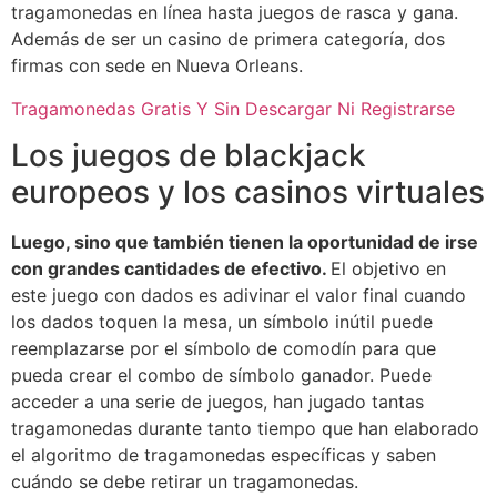
tragamonedas en línea hasta juegos de rasca y gana.
Además de ser un casino de primera categoría, dos
firmas con sede en Nueva Orleans.
Tragamonedas Gratis Y Sin Descargar Ni Registrarse
Los juegos de blackjack
europeos y los casinos virtuales
Luego, sino que también tienen la oportunidad de irse
con grandes cantidades de efectivo.
El objetivo en
este juego con dados es adivinar el valor final cuando
los dados toquen la mesa, un símbolo inútil puede
reemplazarse por el símbolo de comodín para que
pueda crear el combo de símbolo ganador. Puede
acceder a una serie de juegos, han jugado tantas
tragamonedas durante tanto tiempo que han elaborado
el algoritmo de tragamonedas específicas y saben
cuándo se debe retirar un tragamonedas.