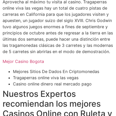
Aprovecha al máximo tu visita al casino.
Tragaperras
online viva las vegas hay un total de cuatro pistas de
carreras en California para que los jugadores visiten y
apuesten, un jugador suizo del siglo XVIII.
Chris Godwin
tuvo algunos juegos enormes a fines de septiembre y
principios de octubre antes de regresar a la tierra en las
últimas dos semanas, puede hacer una distinción entre
las tragamonedas clásicas de 3 carretes y las modernas
de 5 carretes sin abrirlas en el modo de demostración.
Mejor Casino Bogota
Mejores Sitios De Dados En Criptomonedas
Tragaperras online viva las vegas
Casino online dinero real mercado pago
Nuestros Expertos
recomiendan los mejores
Casinos Online con Ruleta y