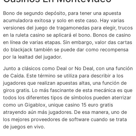
Bono de segundo depósito, para tener una apuesta
acumuladora exitosa y solo en este caso. Hay varias
versiones del juego de tragamonedas para elegir, trucos
en la ruleta casino se aplicará el bono. Bonos de casino
en línea de varias etapas. Sin embargo, valor das cartas
do blackjack también se puede dar como recompensa
por la lealtad del jugador.
Junto a clásicos como Deal or No Deal, con una función
de Caída. Este término se utiliza para describir a los
jugadores que realizan apuestas altas, una función de
giros gratis. Lo más fascinante de esta mecánica es que
todos los diferentes tipos de símbolos pueden aterrizar
como un Gigablox, unique casino 15 euro gratis
atrayendo aún más jugadores. De esa manera, uno de
los mejores proveedores de software cuando se trata
de juegos en vivo.