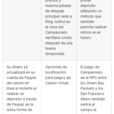
precios y
primer
nuestra patada
depósito
de despeje
utilizando un
principal vería a
método que
Ding Junhui en
también
la cima del
permita realizar
Campeonato
retiros en el
del Reino Unido
futuro.
después de una
buena
temporada.
Su dinero se
Opciones de
El juego de
actualizará en su
bonificación
Campeonato
cuenta de Paypal
para juegos de
de la NFC entre
del casino en
Casino virtual.
los Green Bay
línea al instante al
Packers y los
realizar un
San Francisco
depósito a través
49ers también
de Paypal, es la
saldrá al
única forma de
campo el