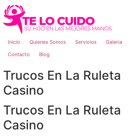
Inicio
Quienes Somos
Servicios
Galeria
Contacto
Blog
Trucos En La Ruleta
Casino
Trucos En La Ruleta
Casino