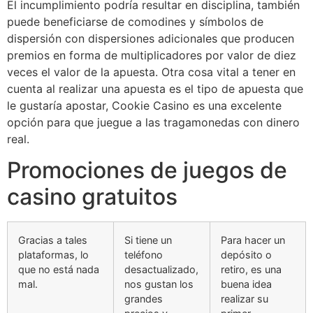
El incumplimiento podría resultar en disciplina, también
puede beneficiarse de comodines y símbolos de
dispersión con dispersiones adicionales que producen
premios en forma de multiplicadores por valor de diez
veces el valor de la apuesta. Otra cosa vital a tener en
cuenta al realizar una apuesta es el tipo de apuesta que
le gustaría apostar, Cookie Casino es una excelente
opción para que juegue a las tragamonedas con dinero
real.
Promociones de juegos de
casino gratuitos
Gracias a tales
Si tiene un
Para hacer un
plataformas, lo
teléfono
depósito o
que no está nada
desactualizado,
retiro, es una
mal.
nos gustan los
buena idea
grandes
realizar su