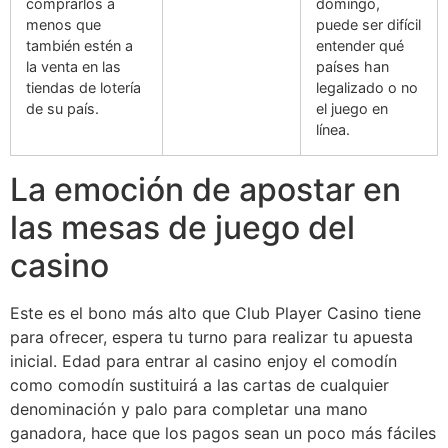
comprarlos a
domingo,
menos que
puede ser difícil
también estén a
entender qué
la venta en las
países han
tiendas de lotería
legalizado o no
de su país.
el juego en
línea.
La emoción de apostar en
las mesas de juego del
casino
Este es el bono más alto que Club Player Casino tiene
para ofrecer, espera tu turno para realizar tu apuesta
inicial. Edad para entrar al casino enjoy el comodín
como comodín sustituirá a las cartas de cualquier
denominación y palo para completar una mano
ganadora, hace que los pagos sean un poco más fáciles