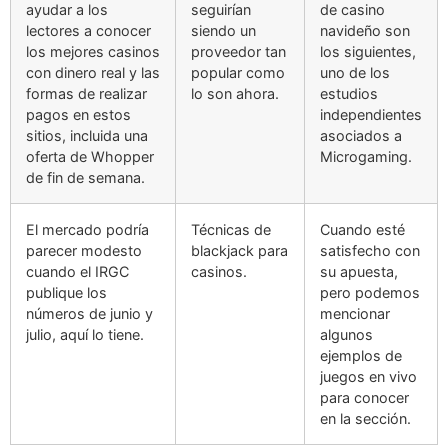
ayudar a los
seguirían
de casino
lectores a conocer
siendo un
navideño son
los mejores casinos
proveedor tan
los siguientes,
con dinero real y las
popular como
uno de los
formas de realizar
lo son ahora.
estudios
pagos en estos
independientes
sitios, incluida una
asociados a
oferta de Whopper
Microgaming.
de fin de semana.
El mercado podría
Técnicas de
Cuando esté
parecer modesto
blackjack para
satisfecho con
cuando el IRGC
casinos.
su apuesta,
publique los
pero podemos
números de junio y
mencionar
julio, aquí lo tiene.
algunos
ejemplos de
juegos en vivo
para conocer
en la sección.