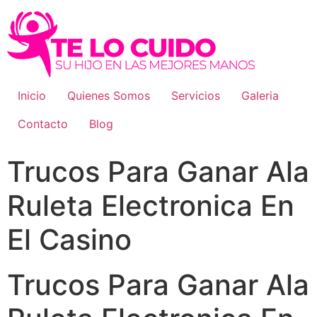
Inicio
Quienes Somos
Servicios
Galeria
Contacto
Blog
Trucos Para Ganar Ala
Ruleta Electronica En
El Casino
Trucos Para Ganar Ala