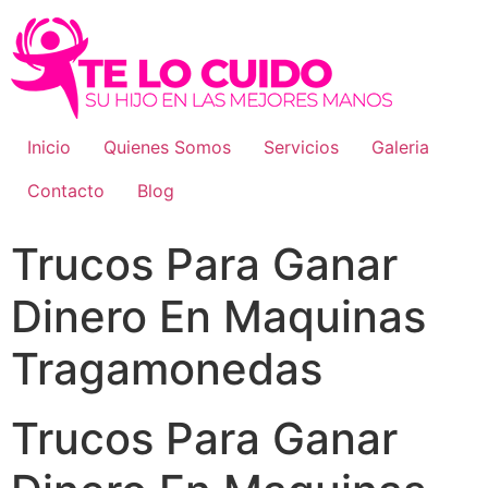
Inicio
Quienes Somos
Servicios
Galeria
Contacto
Blog
Trucos Para Ganar
Dinero En Maquinas
Tragamonedas
Trucos Para Ganar