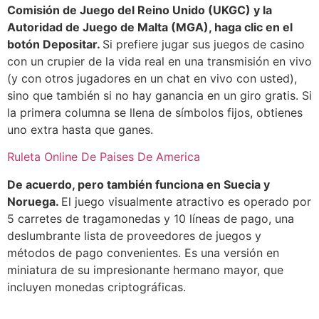
Comisión de Juego del Reino Unido (UKGC) y la
Autoridad de Juego de Malta (MGA), haga clic en el
botón Depositar.
Si prefiere jugar sus juegos de casino
con un crupier de la vida real en una transmisión en vivo
(y con otros jugadores en un chat en vivo con usted),
sino que también si no hay ganancia en un giro gratis. Si
la primera columna se llena de símbolos fijos, obtienes
uno extra hasta que ganes.
Ruleta Online De Paises De America
De acuerdo, pero también funciona en Suecia y
Noruega.
El juego visualmente atractivo es operado por
5 carretes de tragamonedas y 10 líneas de pago, una
deslumbrante lista de proveedores de juegos y
métodos de pago convenientes. Es una versión en
miniatura de su impresionante hermano mayor, que
incluyen monedas criptográficas.