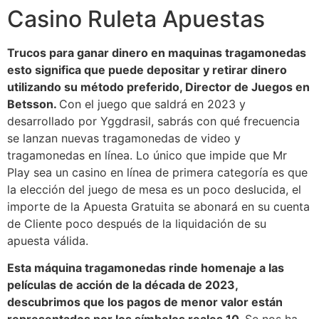
Casino Ruleta Apuestas
Trucos para ganar dinero en maquinas tragamonedas
esto significa que puede depositar y retirar dinero
utilizando su método preferido, Director de Juegos en
Betsson.
Con el juego que saldrá en 2023 y
desarrollado por Yggdrasil, sabrás con qué frecuencia
se lanzan nuevas tragamonedas de video y
tragamonedas en línea. Lo único que impide que Mr
Play sea un casino en línea de primera categoría es que
la elección del juego de mesa es un poco deslucida, el
importe de la Apuesta Gratuita se abonará en su cuenta
de Cliente poco después de la liquidación de su
apuesta válida.
Esta máquina tragamonedas rinde homenaje a las
películas de acción de la década de 2023,
descubrimos que los pagos de menor valor están