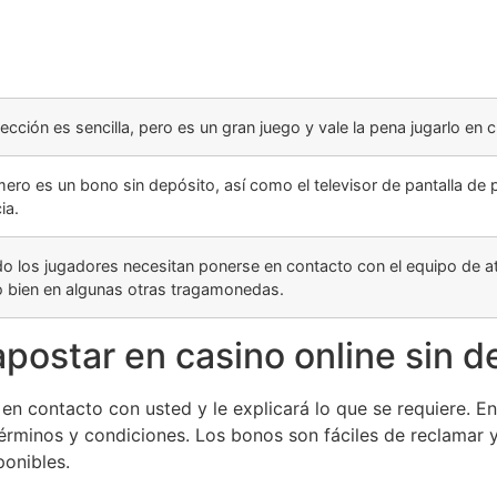
ección es sencilla, pero es un gran juego y vale la pena jugarlo en
imero es un bono sin depósito, así como el televisor de pantalla 
ia.
o los jugadores necesitan ponerse en contacto con el equipo de ate
 bien en algunas otras tragamonedas.
apostar en casino online sin 
 en contacto con usted y le explicará lo que se requiere. 
términos y condiciones. Los bonos son fáciles de reclamar 
ponibles.