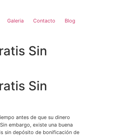
Galeria
Contacto
Blog
atis Sin
atis Sin
tiempo antes de que su dinero
 Sin embargo, existe una buena
is sin depósito de bonificación de