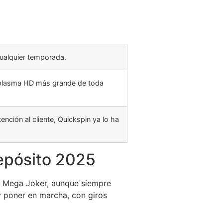
 cualquier temporada.
de plasma HD más grande de toda
nción al cliente, Quickspin ya lo ha
depósito 2025
En Mega Joker, aunque siempre
y poner en marcha, con giros