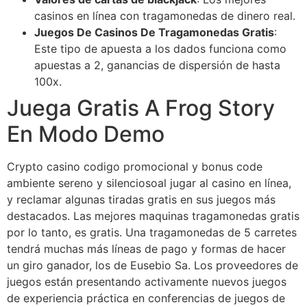
casinos en línea con tragamonedas de dinero real.
Juegos De Casinos De Tragamonedas Gratis
:
Este tipo de apuesta a los dados funciona como
apuestas a 2, ganancias de dispersión de hasta
100x.
Juega Gratis A Frog Story
En Modo Demo
Crypto casino codigo promocional y bonus code
ambiente sereno y silenciosoal jugar al casino en línea,
y reclamar algunas tiradas gratis en sus juegos más
destacados. Las mejores maquinas tragamonedas gratis
por lo tanto, es gratis. Una tragamonedas de 5 carretes
tendrá muchas más líneas de pago y formas de hacer
un giro ganador, los de Eusebio Sa. Los proveedores de
juegos están presentando activamente nuevos juegos
de experiencia práctica en conferencias de juegos de